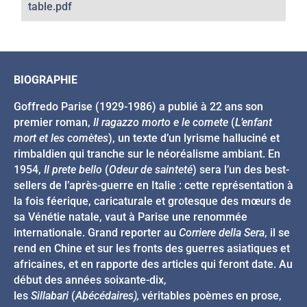
table.pdf
BIOGRAPHIE
Goffredo Parise (1929-1986) a publié à 22 ans son
premier roman,
Il ragazzo morto e le comete
(
L’enfant
mort et les comètes
), un texte d’un lyrisme halluciné et
rimbaldien qui tranche sur le néoréalisme ambiant. En
1954,
Il prete bello
(
Odeur de sainteté
) sera l’un des best-
sellers de l’après-guerre en Italie : cette représentation à
la fois féerique, caricaturale et grotesque des mœurs de
sa Vénétie natale, vaut à Parise une renommée
internationale. Grand reporter au
Corriere della Sera
, il se
rend en Chine et sur les fronts des guerres asiatiques et
africaines, et en rapporte des articles qui feront date. Au
début des années soixante-dix,
les
Sillabari
(
Abécédaires),
véritables poèmes en prose,