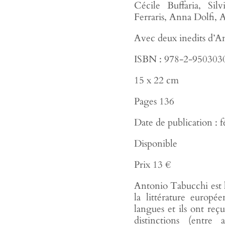
Cécile Buffaria, Sil
Ferraris, Anna Dolfi,
Avec deux inedits d’A
ISBN : 978-2-950303
15 x 22 cm
Pages 136
Date de publication : 
Disponible
Prix 13 €
Antonio Tabucchi est l
la littérature europé
langues et ils ont r
distinctions (entre